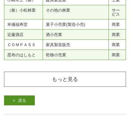
小林木工（株）
建具製造業
工業
（株）小松林業
その他の林業
サー
ビス
米儀福寿堂
菓子小売業(製造小売)
商業
近藤酒店
酒小売業
商業
ＣＯＭＰＡＳＳ
家具製造販売
商業
昆布のはしもと
乾物小売業
商業
もっと見る
戻る