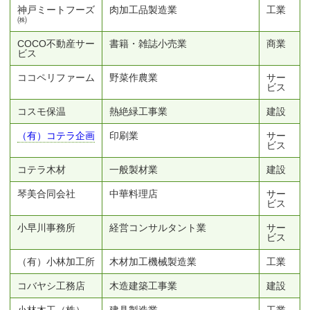
神戸ミートフーズ
肉加工品製造業
工業
㈱
COCO不動産サー
書籍・雑誌小売業
商業
ビス
ココペリファーム
野菜作農業
サー
ビス
コスモ保温
熱絶緑工事業
建設
（有）コテラ企画
印刷業
サー
ビス
コテラ木材
一般製材業
建設
琴美合同会社
中華料理店
サー
ビス
小早川事務所
経営コンサルタント業
サー
ビス
（有）小林加工所
木材加工機械製造業
工業
コバヤシ工務店
木造建築工事業
建設