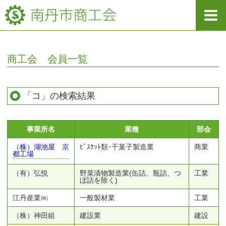
商工会 会員一覧
「コ」の検索結果
事業所名
業種
部会
（株）湖池屋 京
ﾋﾞｽｹｯﾄ類･干菓子製造業
商業
都工場
（有）弘悦
野菜漬物製造業(缶詰、瓶詰、つ
工業
ぼ詰を除く)
江丹産業㈱
一般製材業
工業
（株）神田組
建設業
建設