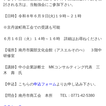
討される方は、当勉強会にご参加下さい。
【日時】令和８年６月９日(火)１９時～２１時
※京丹波町商工会での受講も可能
６月１６日（火）１４時～１６時 詳細はお尋ねください
【場所】南丹市園部文化会館（アスエルそのべ） ３階中
研修室
【講師】中小企業診断士 MKコンサルティング代表 三
木 壽 氏
【申込】こちらの
申込フォーム
よりお申し込み下さい。
【問合】南丹市商工会 本所 TEL：0771-42-5380